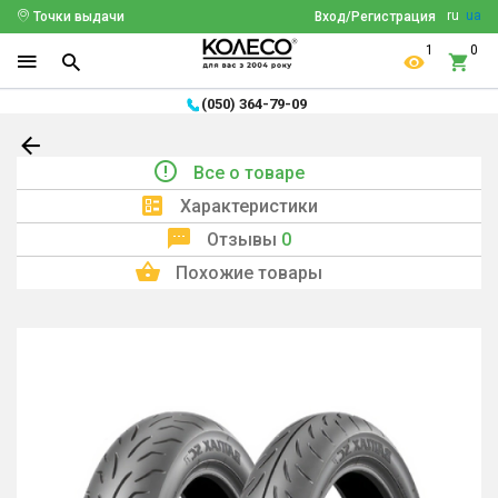
ru
ua
Точки выдачи
Вход/Регистрация
1
0
(050) 364-79-09
Все о товаре
Характеристики
Отзывы
0
Похожие товары