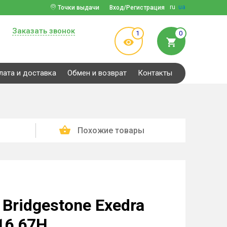
ru
ua
Точки выдачи
Вход/Регистрация
Заказать звонок
1
0
лата и доставка
Обмен и возврат
Контакты
Похожие товары
Bridgestone Exedra
16 67H