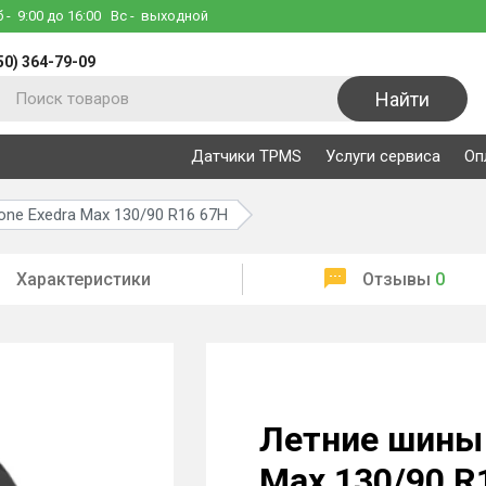
б
- 9:00 до 16:00
Вс
- выходной
50) 364-79-09
Найти
Датчики TPMS
Услуги сервиса
Оп
one Exedra Max 130/90 R16 67H
Характеристики
Отзывы
0
Летние шины 
Max 130/90 R