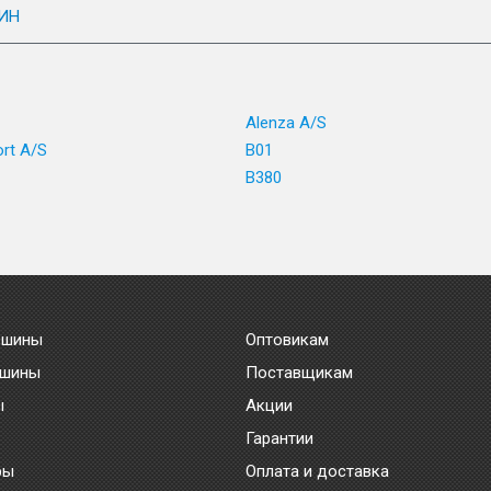
ИН
1
Alenza A/S
ort A/S
B01
B380
 шины
Оптовикам
 шины
Поставщикам
ы
Акции
Гарантии
ры
Оплата и доставка