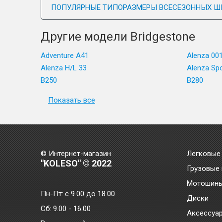
ПОПУЛЯРНЫЕ ТИПОРАЗМЕРЫ ВСЕСЕЗОННЫХ Ш
Другие модели Bridgestone
Adventure A41
Alenza 00
Alenza H/L 33
Alenza Sp
B250
B280
Показать все
© Интернет-магазин
Легковые
"KOLESO" © 2022
Грузовые
Мотошин
Пн-Пт:
с 9.00 до 18.00
Диски
Сб:
9.00 - 16.00
Аксессуа