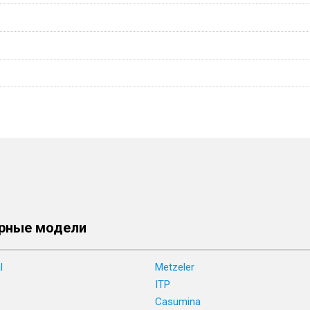
рные модели
l
Metzeler
ITP
Casumina