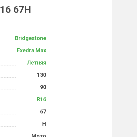
R16 67H
Bridgestone
Exedra Max
Летняя
130
90
R16
67
H
Мото