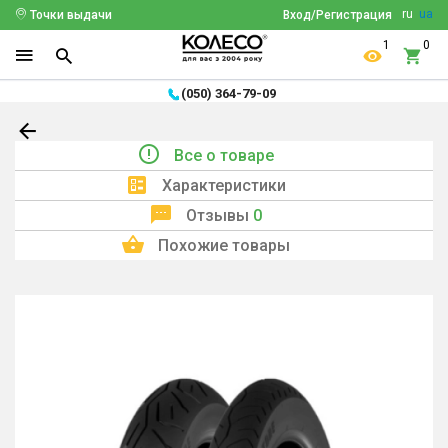
ru
ua
Точки выдачи
Вход/Регистрация
1
0
(050) 364-79-09
Все о товаре
Характеристики
Отзывы
0
Похожие товары