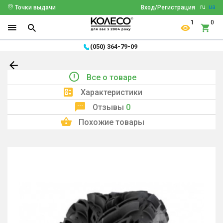
ru
ua
Точки выдачи
Вход/Регистрация
1
0
(050) 364-79-09
Все о товаре
Характеристики
Отзывы
0
Похожие товары