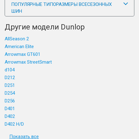
ПОПУЛЯРНЫЕ ТИПОРАЗМЕРЫ ВСЕСЕЗОННЫХ
ШИН
Другие модели Dunlop
AllSeason 2
American Elite
Arrowmax GT601
Arrowmax StreetSmart
d104
D212
D251
D254
D256
D401
D402
D402 H/D
Показать все