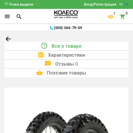
ru
ua
Точки выдачи
Вход/Регистрация
1
0
(050) 364-79-09
Все о товаре
Характеристики
Отзывы
0
Похожие товары