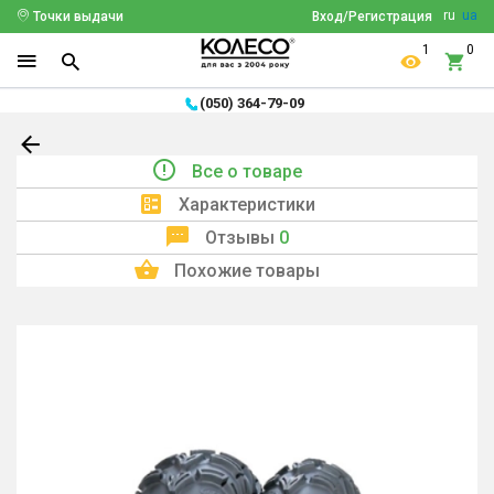
ru
ua
Точки выдачи
Вход/Регистрация
1
0
(050) 364-79-09
Все о товаре
Характеристики
Отзывы
0
Похожие товары