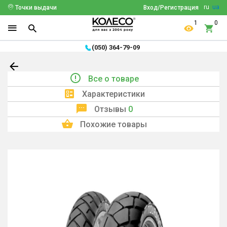
ru
ua
Точки выдачи
Вход/Регистрация
1
0
(050) 364-79-09
Все о товаре
Характеристики
Отзывы
0
Похожие товары