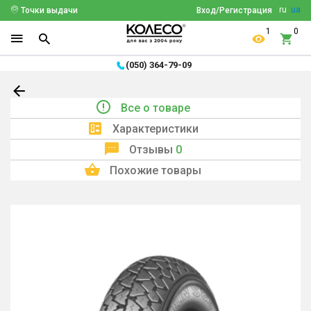
ru
ua
Точки выдачи
Вход/Регистрация
1
0
(050) 364-79-09
Все о товаре
Характеристики
Отзывы
0
Похожие товары