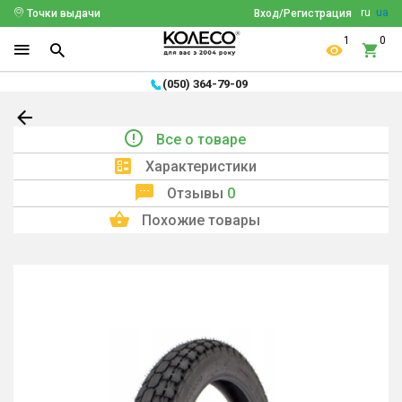
ru
ua
Точки выдачи
Вход/Регистрация
1
0
(050) 364-79-09
Все о товаре
Характеристики
Отзывы
0
Похожие товары