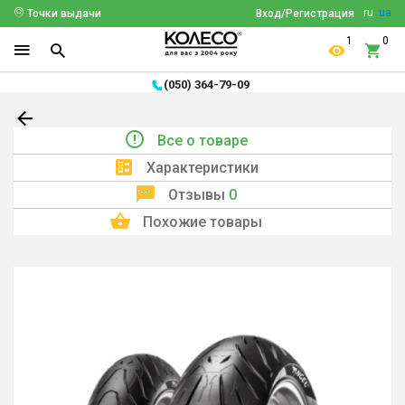
ru
ua
Точки выдачи
Вход/Регистрация
1
0
(050) 364-79-09
Все о товаре
Характеристики
Отзывы
0
Похожие товары