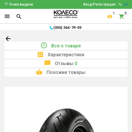
ru
ua
Точки выдачи
Вход/Регистрация
1
0
(050) 364-79-09
Все о товаре
Характеристики
Отзывы
0
Похожие товары