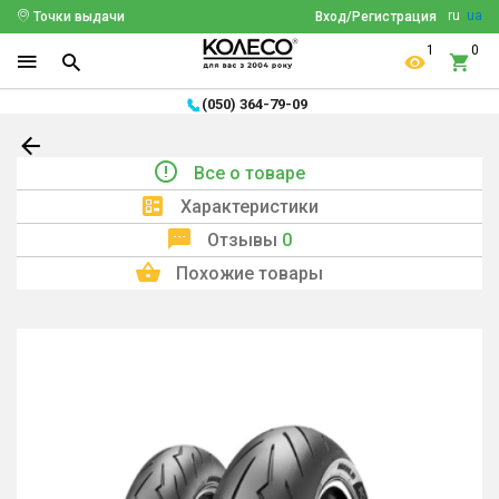
ru
ua
Точки выдачи
Вход/Регистрация
1
0
(050) 364-79-09
Все о товаре
Характеристики
Отзывы
0
Похожие товары