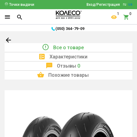
ru
ua
Точки выдачи
Вход/Регистрация
1
0
(050) 364-79-09
Все о товаре
Характеристики
Отзывы
0
Похожие товары