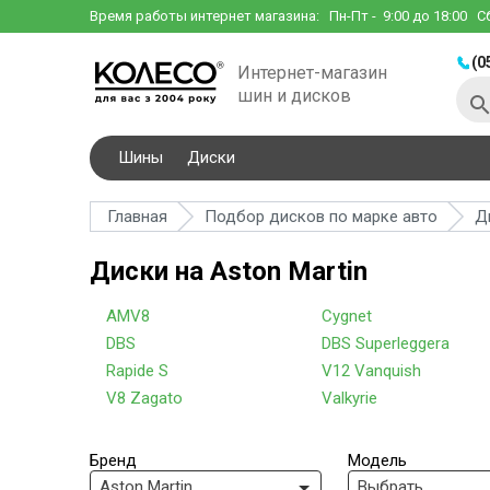
Время работы интернет магазина:
Пн-Пт
- 9:00 до 18:00
С
(0
Интернет-магазин
шин и дисков
Шины
Диски
Главная
Подбор дисков по марке авто
Д
Диски на Aston Martin
AMV8
Cygnet
DBS
DBS Superleggera
Rapide S
V12 Vanquish
V8 Zagato
Valkyrie
Бренд
Модель
Aston Martin
Выбрать