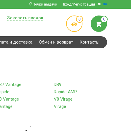
ru
ua
Точки выдачи
Вход/Регистрация
Заказать звонок
0
0
лата и доставка
Обмен и возврат
Контакты
B7 Vantage
DB9
apide
Rapide AMR
8 Vantage
V8 Virage
antage
Virage