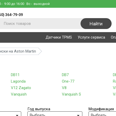
б
- 9:00 до 16:00
Вс
- выходной
50) 364-79-09
Найти
Датчики TPMS
Услуги сервиса
Оп
иски на Aston Martin
DB11
DB7
D
Lagonda
One-77
R
V12 Zagato
V8
V
Vanquish
Vanquish S
V
Год выпуска
Модификация
Выбрать
Выбрать