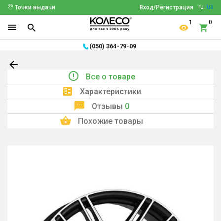
ru
ua
Точки выдачи
Вход/Регистрация
1
0
(050) 364-79-09
Все о товаре
Характеристики
Отзывы
0
Похожие товары