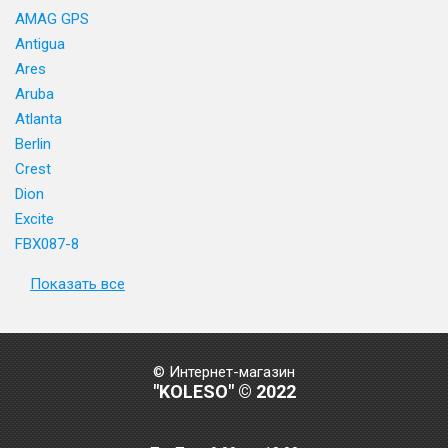
AMAG GPS
Antigua
Ares
Aruba
Atlanta
Berlin
Crest
Dion
Excite
FBX087-8
Показать все
© Интернет-магазин
"KOLESO" © 2022