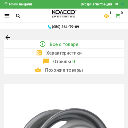
ru
ua
Точки выдачи
Вход/Регистрация
1
0
(050) 364-79-09
Все о товаре
Характеристики
Отзывы
0
Похожие товары