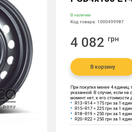
В наличии
Код товара:
1000499987
4 082
грн
В корзину
При покупке менее 4 единиц
указанной. В случае, если на
момент нет, к его стоимости
R13–R14 = 175 грн за 1 еди
R15–R17 = 225 грн за 1 еди
R18–R19 = 250 грн за 1 еди
R20–R22 = 250 грн за 1 еди