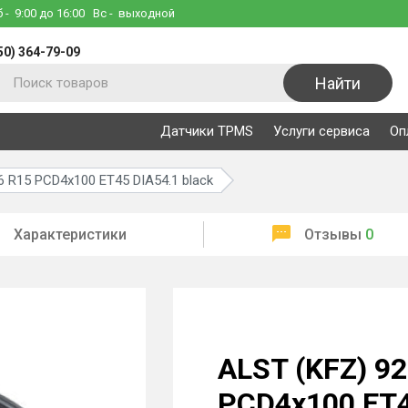
б
- 9:00 до 16:00
Вс
- выходной
50) 364-79-09
Найти
Датчики TPMS
Услуги сервиса
Оп
 R15 PCD4x100 ET45 DIA54.1 black
Характеристики
Отзывы
0
ALST (KFZ) 9
PCD4x100 ET4