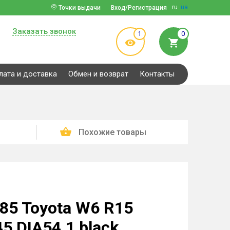
ru
ua
Точки выдачи
Вход/Регистрация
Заказать звонок
1
0
лата и доставка
Обмен и возврат
Контакты
Похожие товары
285 Toyota W6 R15
5 DIA54.1 black