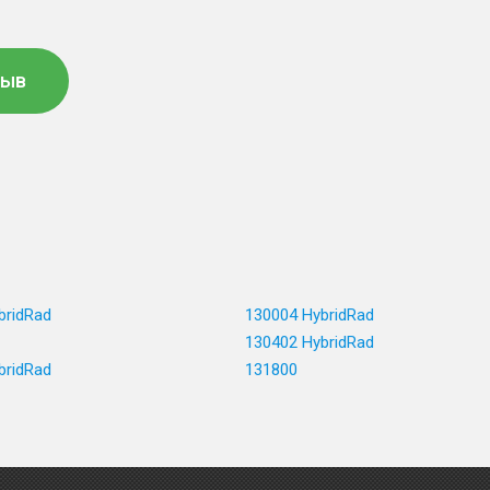
зыв
bridRad
130004 HybridRad
130402 HybridRad
bridRad
131800