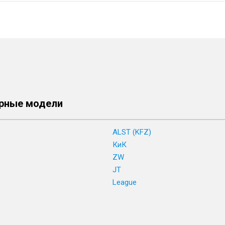
рные модели
ALST (KFZ)
КиК
ZW
JT
League