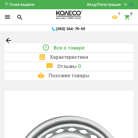
ru
ua
Точки выдачи
Вход/Регистрация
1
0
(050) 364-79-09
Все о товаре
Характеристики
Отзывы
0
Похожие товары