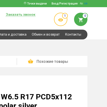
ru
ua
Точки выдачи
Вход/Регистрация
Заказать звонок
1
0
лата и доставка
Обмен и возврат
Контакты
Похожие товары
r W6.5 R17 PCD5x112
olar silver