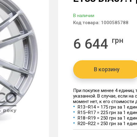
В наличии
Код товара:
1000585788
6 644
грн
В корзину
При покупке менее 4 единиц
указанной. В случае, если на
момент нет, к его стоимости
R13–R14 = 175 грн за 1 еди
R15–R17 = 225 грн за 1 еди
R18–R19 = 250 грн за 1 еди
R20–R22 = 250 грн за 1 еди