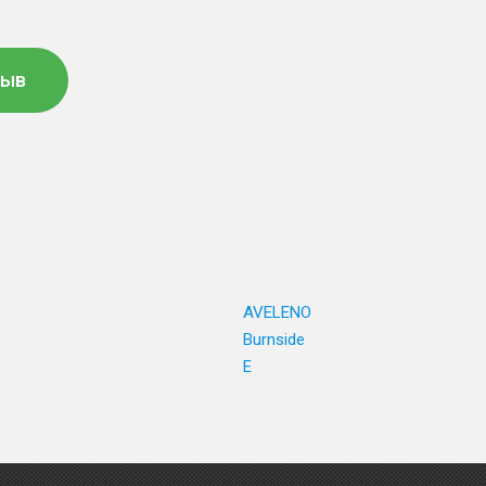
зыв
AVELENO
Burnside
E