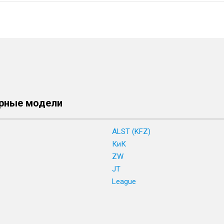
рные модели
ALST (KFZ)
КиК
ZW
JT
League