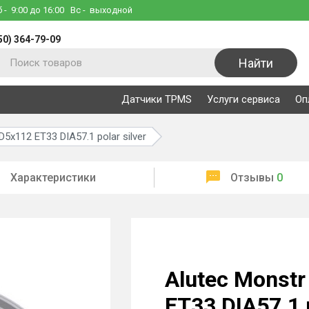
б
- 9:00 до 16:00
Вс
- выходной
50) 364-79-09
Найти
Датчики TPMS
Услуги сервиса
Оп
5x112 ET33 DIA57.1 polar silver
Характеристики
Отзывы
0
Alutec Monst
ET33 DIA57.1 p