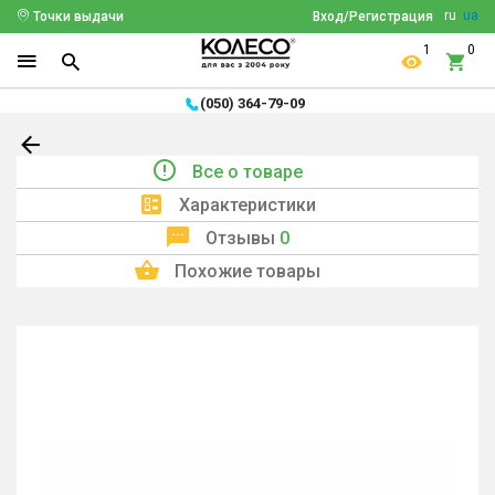
ru
ua
Точки выдачи
Вход/Регистрация
1
0
(050) 364-79-09
Все о товаре
Характеристики
Отзывы
0
Похожие товары