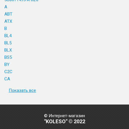
A
ABT
ATX
B
BL4
BL5
BLX
BS5
BY
C2C
CA
Показать все
© Интернет-магазин
"KOLESO" © 2022