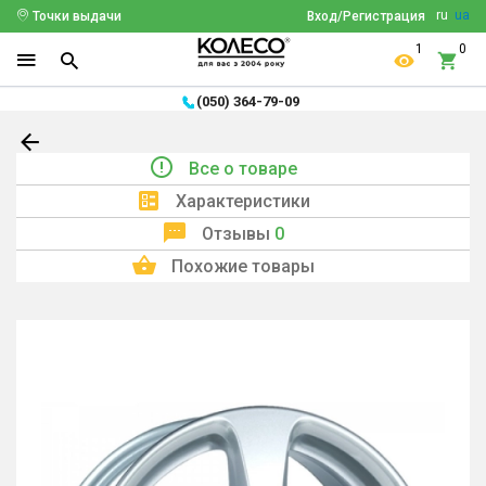
ru
ua
Точки выдачи
Вход/Регистрация
1
0
(050) 364-79-09
Все о товаре
Характеристики
Отзывы
0
Похожие товары