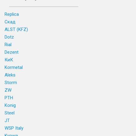
Replica
Скад
ALST (KFZ)
Dotz
Rial
Dezent
КиК
Kormetal
Aleks
Storm
ZW
PTH
Konig
Steel
JT
WSP Italy
Kyowa