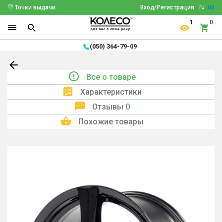
ru
ua
Точки выдачи
Вход/Регистрация
1
0
(050) 364-79-09
Все о товаре
Характеристики
Отзывы
0
Похожие товары