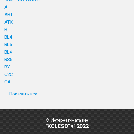
A
ABT
ATX
B
BL4
BL5
BLX
BS5
BY
C2C
CA
Показать все
© Интернет-магазин
"KOLESO" © 2022