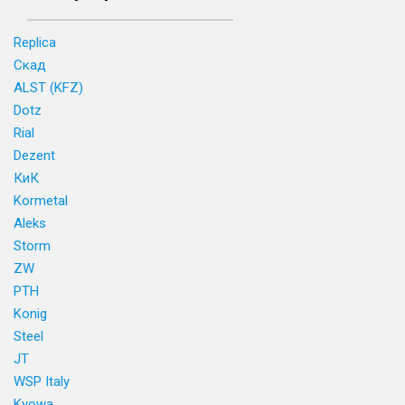
Replica
Скад
ALST (KFZ)
Dotz
Rial
Dezent
КиК
Kormetal
Aleks
Storm
ZW
PTH
Konig
Steel
JT
WSP Italy
Kyowa