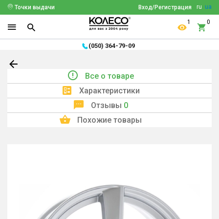
ru
ua
Точки выдачи
Вход/Регистрация
1
0
(050) 364-79-09
Все о товаре
Характеристики
Отзывы
0
Похожие товары