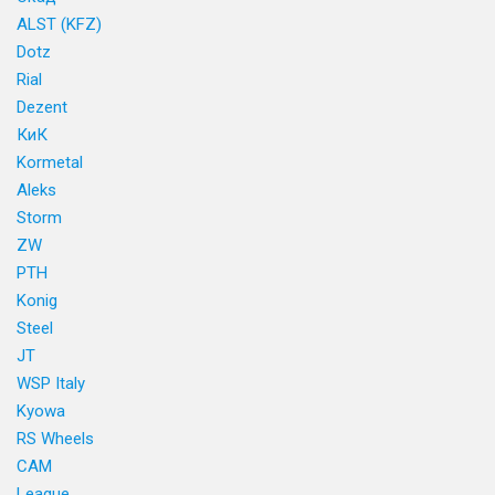
ALST (KFZ)
Dotz
Rial
Dezent
КиК
Kormetal
Aleks
Storm
ZW
PTH
Konig
Steel
JT
WSP Italy
Kyowa
RS Wheels
CAM
League