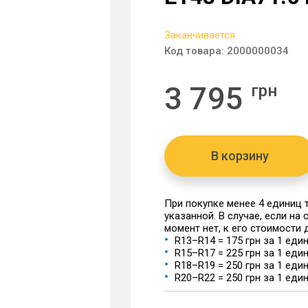
Заканчивается
Код товара:
2000000034
3 795
грн
В корзину
При покупке менее 4 единиц
указанной. В случае, если на
момент нет, к его стоимости
R13–R14 = 175 грн за 1 еди
R15–R17 = 225 грн за 1 еди
R18–R19 = 250 грн за 1 еди
R20–R22 = 250 грн за 1 еди