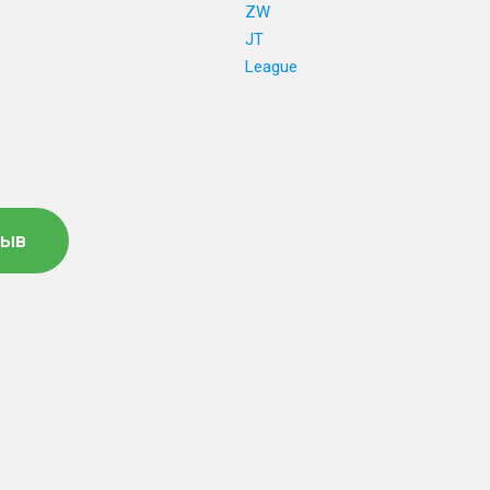
ZW
JT
League
зыв