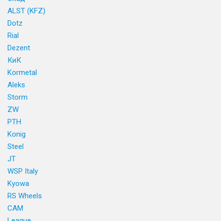
ALST (KFZ)
Dotz
Rial
Dezent
КиК
Kormetal
Aleks
Storm
ZW
PTH
Konig
Steel
JT
WSP Italy
Kyowa
RS Wheels
CAM
League