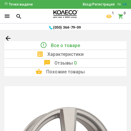
ru
ua
Точки выдачи
Вход/Регистрация
1
0
(050) 364-79-09
Все о товаре
Характеристики
Отзывы
0
Похожие товары