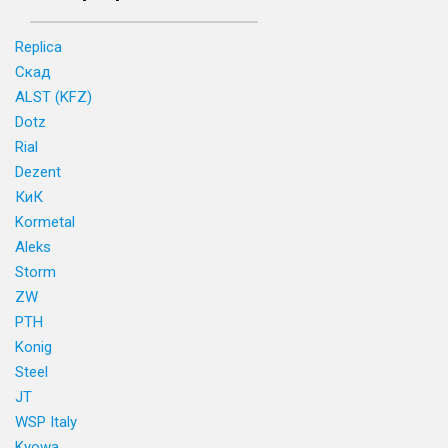
Replica
Скад
ALST (KFZ)
Dotz
Rial
Dezent
КиК
Kormetal
Aleks
Storm
ZW
PTH
Konig
Steel
JT
WSP Italy
Kyowa