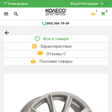
ru
ua
Точки выдачи
Вход/Регистрация
1
0
(050) 364-79-09
Все о товаре
Характеристики
Отзывы
0
Похожие товары