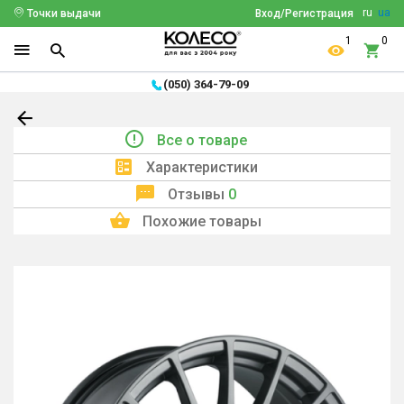
ru
ua
Точки выдачи
Вход/Регистрация
1
0
(050) 364-79-09
Все о товаре
Характеристики
Отзывы
0
Похожие товары