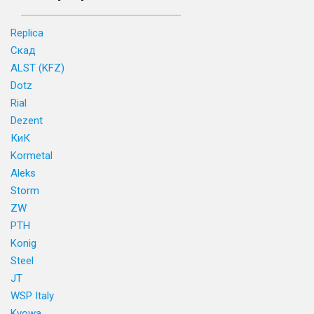
Replica
Скад
ALST (KFZ)
Dotz
Rial
Dezent
КиК
Kormetal
Aleks
Storm
ZW
PTH
Konig
Steel
JT
WSP Italy
Kyowa