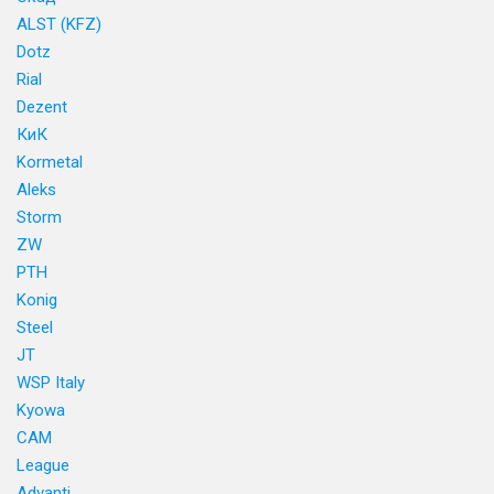
ALST (KFZ)
Dotz
Rial
Dezent
КиК
Kormetal
Aleks
Storm
ZW
PTH
Konig
Steel
JT
WSP Italy
Kyowa
CAM
League
Advanti