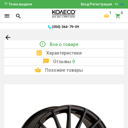
ru
ua
Точки выдачи
Вход/Регистрация
1
0
(050) 364-79-09
Все о товаре
Характеристики
Отзывы
0
Похожие товары