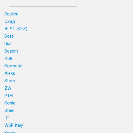
Replica
Скад
ALST (KFZ)
Dotz
Rial
Dezent
КиК
Kormetal
Aleks
Storm
ZW
PTH
Konig
Steel
JT
WSP Italy
Kyowa