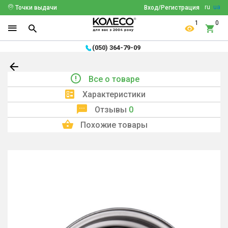
ru
ua
Точки выдачи
Вход/Регистрация
1
0
(050) 364-79-09
Все о товаре
Характеристики
Отзывы
0
Похожие товары