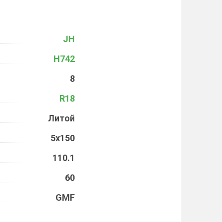
JH
H742
8
R18
Литой
5x150
110.1
60
GMF