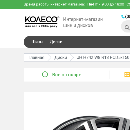
Время работы интернет магазина:
Пн-Пт
- 9:00 до 18:00
С
(0
Интернет-магазин
шин и дисков
Шины
Диски
Главная
Диски
JH H742 W8 R18 PCD5x150
Все о товаре