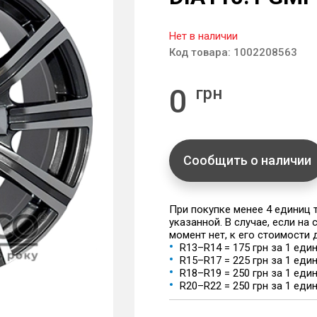
Нет в наличии
Код товара:
1002208563
0
грн
Сообщить о наличии
При покупке менее 4 единиц
указанной. В случае, если на
момент нет, к его стоимости
R13–R14 = 175 грн за 1 еди
R15–R17 = 225 грн за 1 еди
R18–R19 = 250 грн за 1 еди
R20–R22 = 250 грн за 1 еди