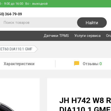
б
- 9:00 до 16:00
Вс
- выходной
50) 364-79-09
Найти
Датчики TPMS
Услуги сервиса
Оп
 ET60 DIA110.1 GMF
Характеристики
Отзывы
0
JH H742 W8 R
DIA110.1 GMF