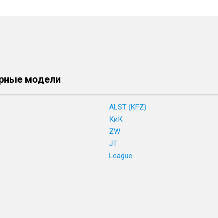
рные модели
ALST (KFZ)
КиК
ZW
JT
League