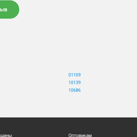
зыв
01109
10139
10686
 шины
Оптовикам