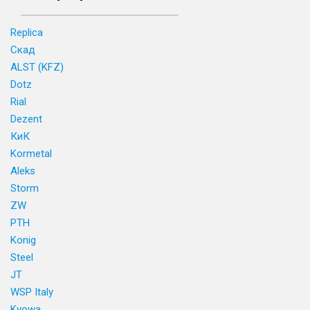
Replica
Скад
ALST (KFZ)
Dotz
Rial
Dezent
КиК
Kormetal
Aleks
Storm
ZW
PTH
Konig
Steel
JT
WSP Italy
Kyowa