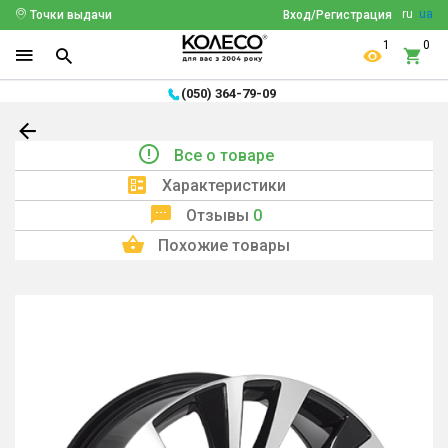
ru
ua
Точки выдачи
Вход/Регистрация
1
0
(050) 364-79-09
Все о товаре
Характеристики
Отзывы
0
Похожие товары