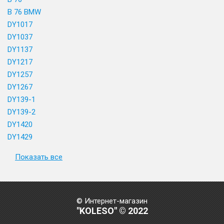
B 76 BMW
DY1017
DY1037
DY1137
DY1217
DY1257
DY1267
DY139-1
DY139-2
DY1420
DY1429
Показать все
© Интернет-магазин
"KOLESO" © 2022