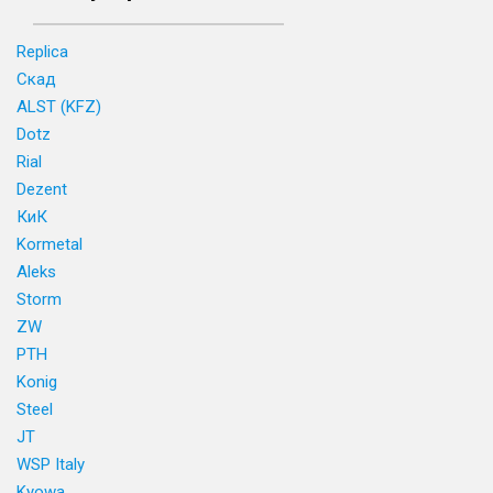
Replica
Скад
ALST (KFZ)
Dotz
Rial
Dezent
КиК
Kormetal
Aleks
Storm
ZW
PTH
Konig
Steel
JT
WSP Italy
Kyowa