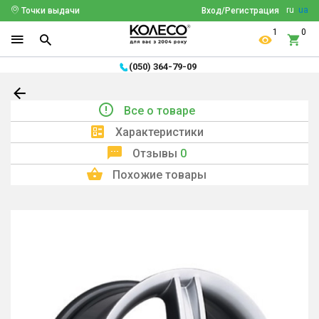
ru
ua
Точки выдачи
Вход/Регистрация
1
0
(050) 364-79-09
Все о товаре
Характеристики
Отзывы
0
Похожие товары