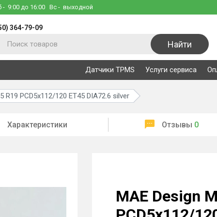
б
- 9:00 до 16:00
Вс
- выходной
50) 364-79-09
Найти
Датчики TPMS
Услуги сервиса
Оп
 R19 PCD5x112/120 ET45 DIA72.6 silver
Характеристики
Отзывы
0
MAE Design M
PCD5x112/120 