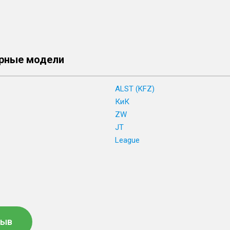
рные модели
ALST (KFZ)
КиК
ZW
JT
League
зыв