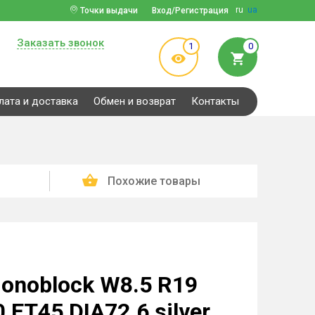
ru
ua
Точки выдачи
Вход/Регистрация
Заказать звонок
1
0
лата и доставка
Обмен и возврат
Контакты
Похожие товары
onoblock W8.5 R19
ET45 DIA72.6 silver