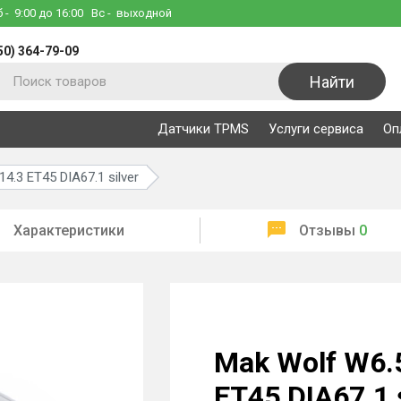
б
- 9:00 до 16:00
Вс
- выходной
50) 364-79-09
Найти
Датчики TPMS
Услуги сервиса
Оп
4.3 ET45 DIA67.1 silver
Характеристики
Отзывы
0
Mak Wolf W6.
ET45 DIA67.1 s