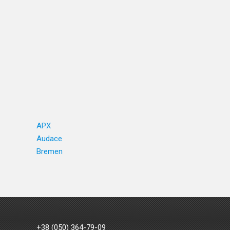
APX
Audace
Bremen
+38 (050) 364-79-09