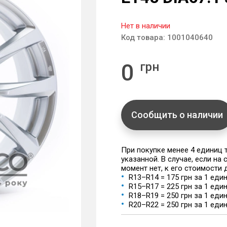
Нет в наличии
Код товара:
1001040640
0
грн
Сообщить о наличии
При покупке менее 4 единиц
указанной. В случае, если на
момент нет, к его стоимости
R13–R14 = 175 грн за 1 еди
R15–R17 = 225 грн за 1 еди
R18–R19 = 250 грн за 1 еди
R20–R22 = 250 грн за 1 еди