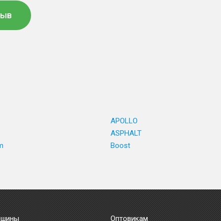
зыв
APOLLO
ASPHALT
m
Boost
 шины
Оптовикам