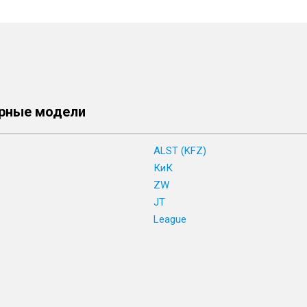
рные модели
ALST (KFZ)
КиК
ZW
JT
League