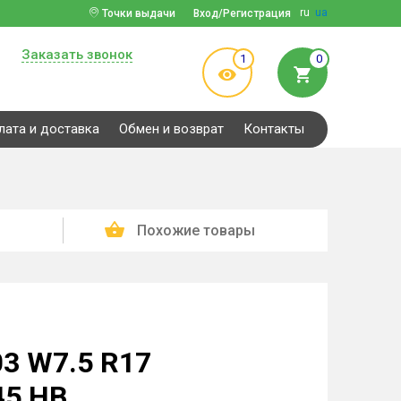
ru
ua
Точки выдачи
Вход/Регистрация
Заказать звонок
1
0
лата и доставка
Обмен и возврат
Контакты
Похожие товары
03 W7.5 R17
45 HB