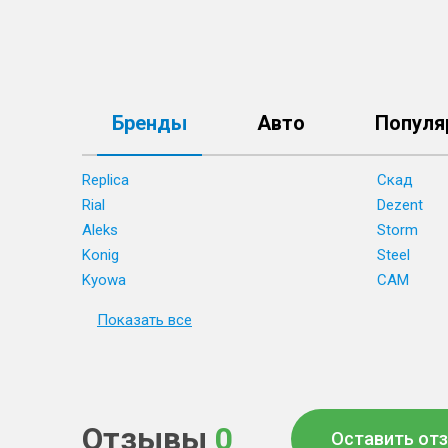
Бренды
Авто
Популя
Replica
Скад
Rial
Dezent
Aleks
Storm
Konig
Steel
Kyowa
CAM
Показать все
Отзывы
0
Оставить от