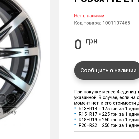
Нет в наличии
Код товара:
1001107465
0
грн
Сообщить о наличии
При покупке менее 4 единиц
указанной. В случае, если на
момент нет, к его стоимости
R13–R14 = 175 грн за 1 еди
R15–R17 = 225 грн за 1 еди
R18–R19 = 250 грн за 1 еди
R20–R22 = 250 грн за 1 еди