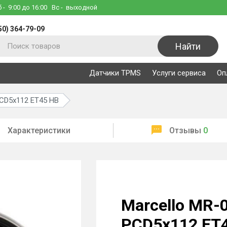
б
- 9:00 до 16:00
Вс
- выходной
50) 364-79-09
Найти
Датчики TPMS
Услуги сервиса
Оп
PCD5x112 ET45 HB
Характеристики
Отзывы
0
Marcello MR-
PCD5x112 ET