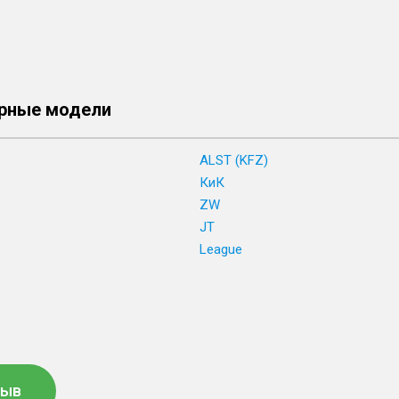
рные модели
ALST (KFZ)
КиК
ZW
JT
League
зыв