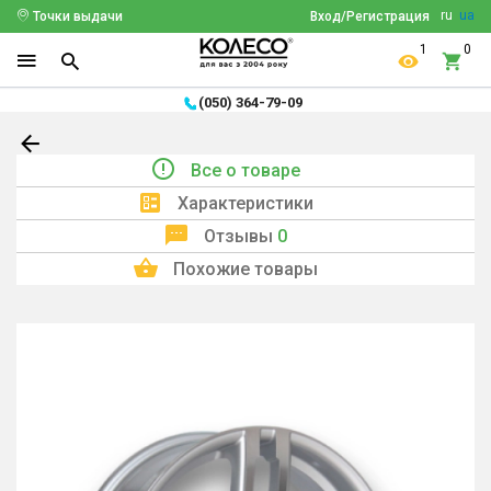
ru
ua
Точки выдачи
Вход/Регистрация
1
0
(050) 364-79-09
Все о товаре
Характеристики
Отзывы
0
Похожие товары