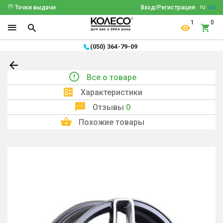
ru
ua
Точки выдачи
Вход/Регистрация
1
0
(050) 364-79-09
Все о товаре
Характеристики
Отзывы
0
Похожие товары