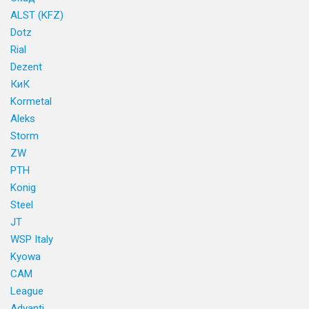
ALST (KFZ)
Dotz
Rial
Dezent
КиК
Kormetal
Aleks
Storm
ZW
PTH
Konig
Steel
JT
WSP Italy
Kyowa
CAM
League
Advanti