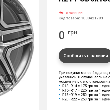
Нет в наличии
Код товара:
1000421793
0
грн
Сообщить о наличии
При покупке менее 4 единиц
указанной. В случае, если на
момент нет, к его стоимости
R13–R14 = 175 грн за 1 еди
R15–R17 = 225 грн за 1 еди
R18–R19 = 250 грн за 1 еди
R20–R22 = 250 грн за 1 еди