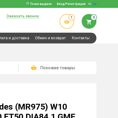
ru
ua
Точки выдачи
Вход/Регистрация
Заказать звонок
1
0
лата и доставка
Обмен и возврат
Контакты
Похожие товары
edes (MR975) W10
 ET50 DIA84.1 GMF