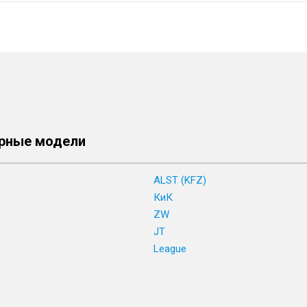
рные модели
ALST (KFZ)
КиК
ZW
JT
League