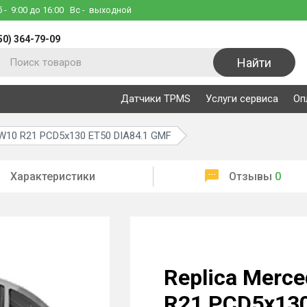
б
- 9:00 до 16:00
Вс
- выходной
50) 364-79-09
Найти
Датчики TPMS
Услуги сервиса
Оп
 W10 R21 PCD5x130 ET50 DIA84.1 GMF
Характеристики
Отзывы
0
Replica Merc
R21 PCD5x130