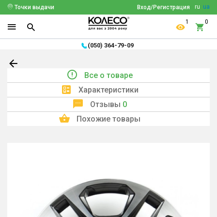
ru
ua
Точки выдачи
Вход/Регистрация
1
0
(050) 364-79-09
Все о товаре
Характеристики
Отзывы
0
Похожие товары