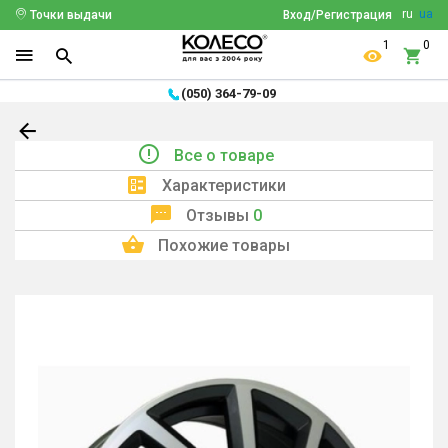
ru
ua
Точки выдачи
Вход/Регистрация
1
0
(050) 364-79-09
Все о товаре
Характеристики
Отзывы
0
Похожие товары