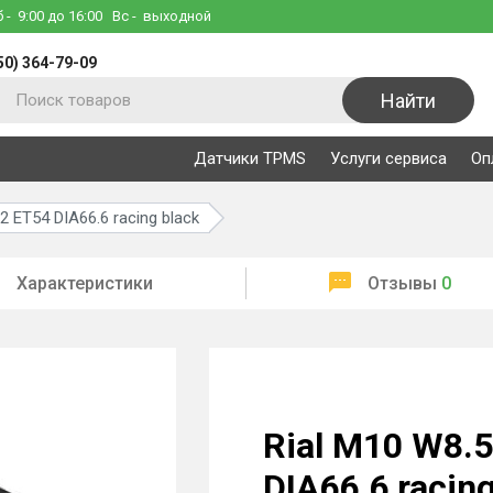
б
- 9:00 до 16:00
Вс
- выходной
50) 364-79-09
Найти
Датчики TPMS
Услуги сервиса
Оп
 ET54 DIA66.6 racing black
Характеристики
Отзывы
0
Rial M10 W8.
DIA66.6 racing