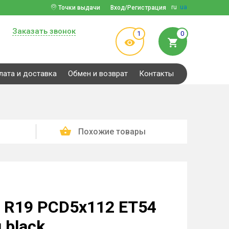
ru
ua
Точки выдачи
Вход/Регистрация
Заказать звонок
1
0
лата и доставка
Обмен и возврат
Контакты
Похожие товары
5 R19 PCD5x112 ET54
 black