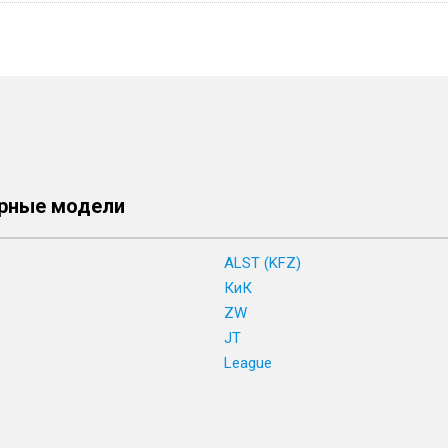
рные модели
ALST (KFZ)
КиК
ZW
JT
League