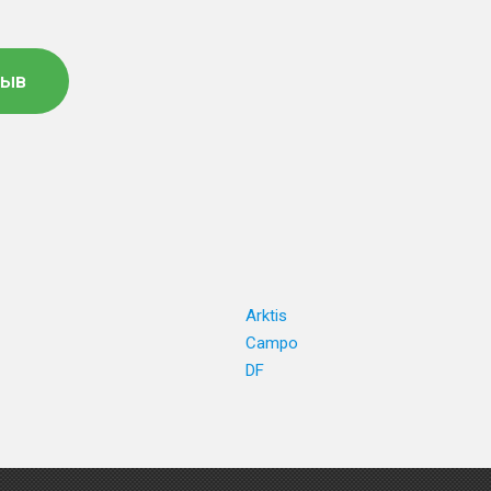
зыв
Arktis
Campo
DF