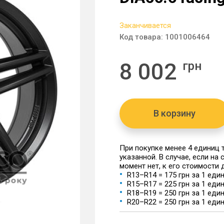
Заканчивается
Код товара:
1001006464
8 002
грн
В корзину
При покупке менее 4 единиц
указанной. В случае, если на
момент нет, к его стоимости
R13–R14 = 175 грн за 1 еди
R15–R17 = 225 грн за 1 еди
R18–R19 = 250 грн за 1 еди
R20–R22 = 250 грн за 1 еди