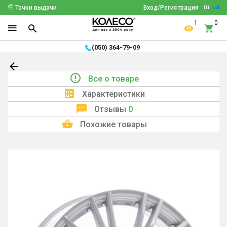
ru
ua
Точки выдачи
Вход/Регистрация
1
0
(050) 364-79-09
Все о товаре
Характеристики
Отзывы
0
Похожие товары