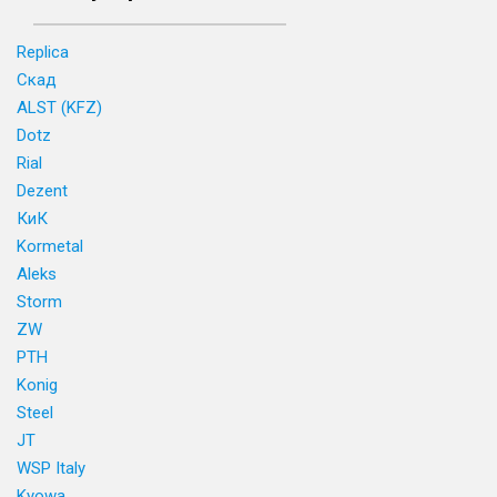
Replica
Скад
ALST (KFZ)
Dotz
Rial
Dezent
КиК
Kormetal
Aleks
Storm
ZW
PTH
Konig
Steel
JT
WSP Italy
Kyowa