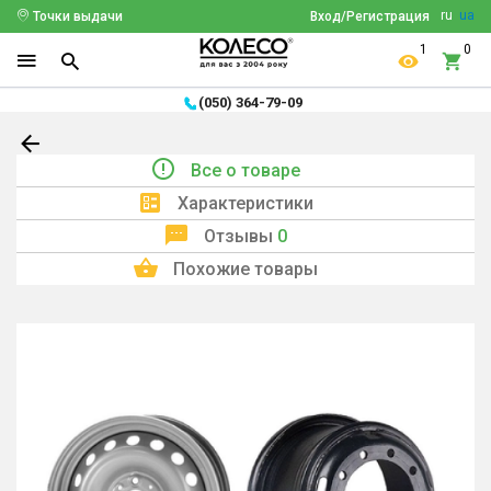
ru
ua
Точки выдачи
Вход/Регистрация
1
0
(050) 364-79-09
Все о товаре
Характеристики
Отзывы
0
Похожие товары