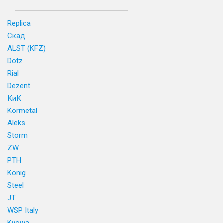
Replica
Скад
ALST (KFZ)
Dotz
Rial
Dezent
КиК
Kormetal
Aleks
Storm
ZW
PTH
Konig
Steel
JT
WSP Italy
Kyowa