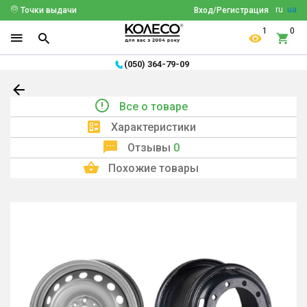
ru
ua
Точки выдачи
Вход/Регистрация
1
0
(050) 364-79-09
Все о товаре
Характеристики
Отзывы
0
Похожие товары