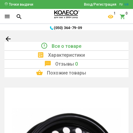
ru
ua
Точки выдачи
Вход/Регистрация
1
0
(050) 364-79-09
Все о товаре
Характеристики
Отзывы
0
Похожие товары