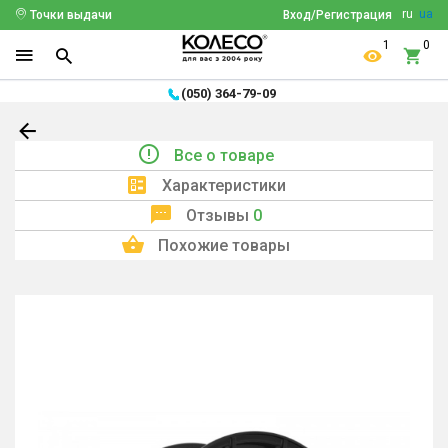
ru
ua
Точки выдачи
Вход/Регистрация
1
0
(050) 364-79-09
Все о товаре
Характеристики
Отзывы
0
Похожие товары