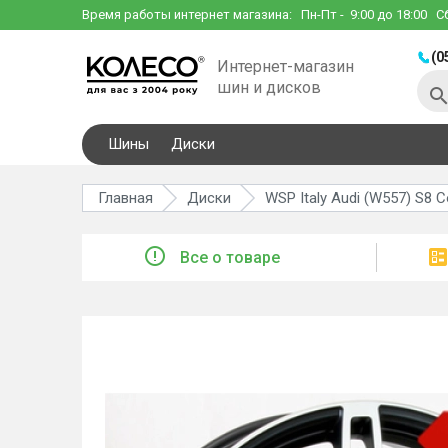
Время работы интернет магазина:
Пн-Пт
- 9:00 до 18:00
С
(0
Интернет-магазин
шин и дисков
Шины
Диски
Главная
Диски
WSP Italy Audi (W557) S8 
Все о товаре