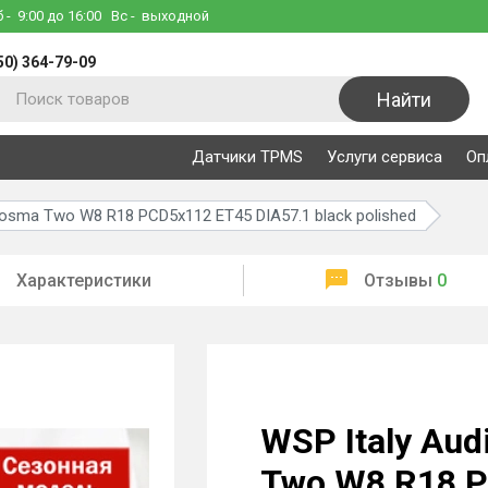
б
- 9:00 до 16:00
Вс
- выходной
50) 364-79-09
Найти
Датчики TPMS
Услуги сервиса
Оп
Cosma Two W8 R18 PCD5x112 ET45 DIA57.1 black polished
Характеристики
Отзывы
0
WSP Italy Aud
Two W8 R18 