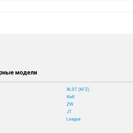
рные модели
ALST (KFZ)
КиК
ZW
JT
League