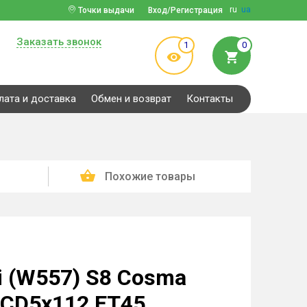
ru
ua
Точки выдачи
Вход/Регистрация
Заказать звонок
1
0
лата и доставка
Обмен и возврат
Контакты
Похожие товары
i (W557) S8 Cosma
PCD5x112 ET45