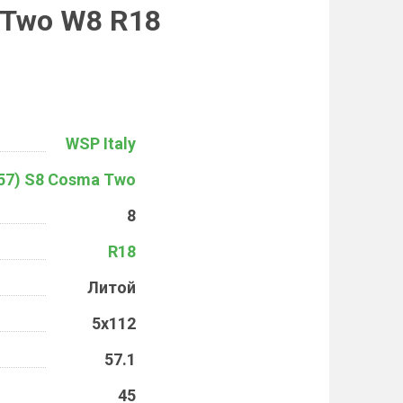
 Two W8 R18
WSP Italy
57) S8 Cosma Two
8
R18
Литой
5x112
57.1
45