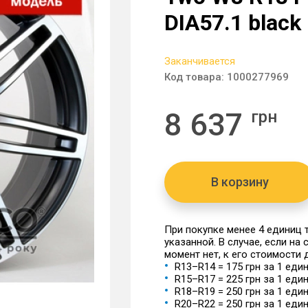
DIA57.1 black
Заканчивается
Код товара:
1000277969
8 637
грн
В корзину
При покупке менее 4 единиц
указанной. В случае, если на
момент нет, к его стоимости
R13–R14 = 175 грн за 1 еди
R15–R17 = 225 грн за 1 еди
R18–R19 = 250 грн за 1 еди
R20–R22 = 250 грн за 1 еди