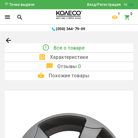
ru
ua
Точки выдачи
Вход/Регистрация
1
0
(050) 364-79-09
Все о товаре
Характеристики
Отзывы
0
Похожие товары