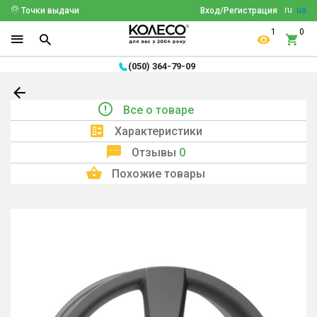
ru
ua
Точки выдачи
Вход/Регистрация
1
0
(050) 364-79-09
Все о товаре
Характеристики
Отзывы
0
Похожие товары