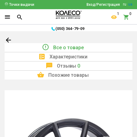
ru
ua
Точки выдачи
Вход/Регистрация
1
0
(050) 364-79-09
Все о товаре
Характеристики
Отзывы
0
Похожие товары